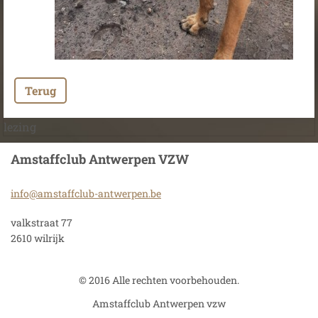
Terug
lezing
Amstaffclub Antwerpen VZW
info@ams
taffclub
-antwerp
en.be
valkstraat 77
2610 wilrijk
© 2016 Alle rechten voorbehouden.
Amstaffclub Antwerpen vzw