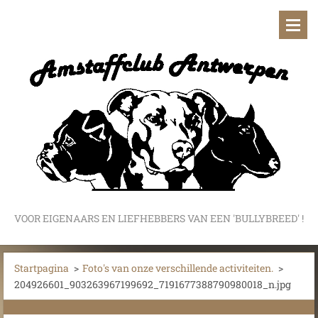
VOOR EIGENAARS EN LIEFHEBBERS VAN EEN 'BULLYBREED' !
Startpagina
>
Foto's van onze verschillende activiteiten.
>
204926601_903263967199692_7191677388790980018_n.jpg