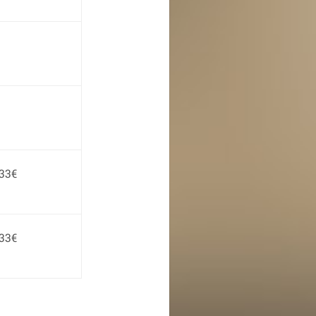
33€
33€