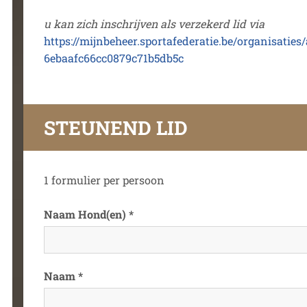
u kan zich inschrijven als verzekerd lid via
https://mijnbeheer.sportafederatie.be/organisatie
6ebaafc66cc0879c71b5db5c
STEUNEND LID
1 formulier per persoon
Naam Hond(en) *
Naam *