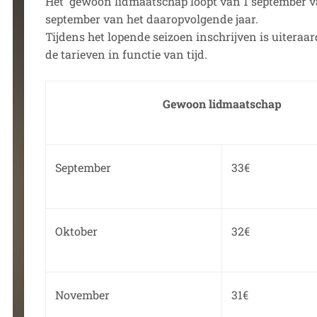
Het gewoon lidmaatschap loopt van 1 september van
september van het daaropvolgende jaar.
Tijdens het lopende seizoen inschrijven is uiteraa
de tarieven in functie van tijd.
Gewoon lidmaatschap
September
33€
Oktober
32€
November
31€