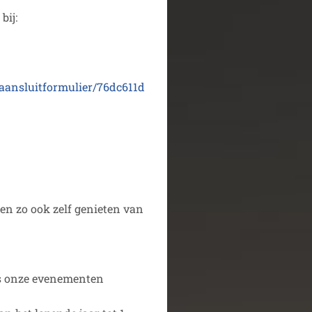
bij:
s/aansluitformulier/76dc611d
en zo ook zelf genieten van
ns onze evenementen