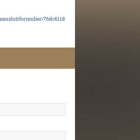
s/aansluitformulier/76dc611d