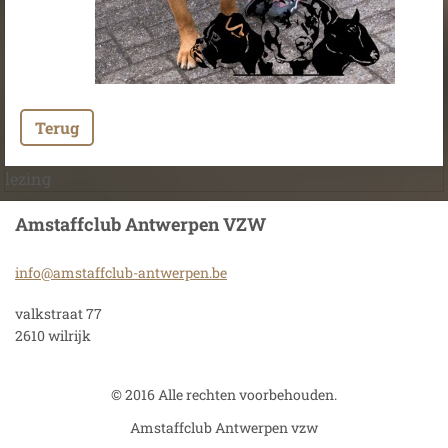
Terug
lezing
Amstaffclub Antwerpen VZW
info@ams
taffclub
-antwerp
en.be
valkstraat 77
2610 wilrijk
© 2016 Alle rechten voorbehouden.
Amstaffclub Antwerpen vzw