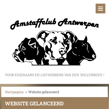
VOOR EIGENAARS EN LIEFHEBBERS VAN EEN 'BULLYBREED' !
Startpagina
>
Website gelanceerd
WEBSITE GELANCEERD