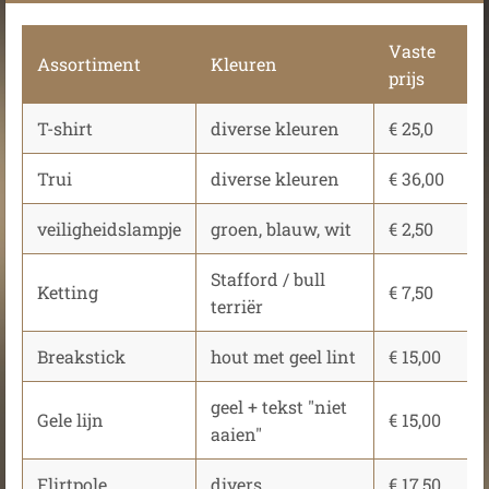
Vaste
Assortiment
Kleuren
prijs
T-shirt
diverse kleuren
€ 25,0
Trui
diverse kleuren
€ 36,00
veiligheidslampje
groen, blauw, wit
€ 2,50
Stafford / bull
Ketting
€ 7,50
terriër
Breakstick
hout met geel lint
€ 15,00
geel + tekst "niet
Gele lijn
€ 15,00
aaien"
Flirtpole
divers
€ 17,50