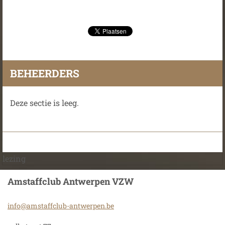
BEHEERDERS
Deze sectie is leeg.
lezing
Amstaffclub Antwerpen VZW
info@ams
taffclub
-antwerp
en.be