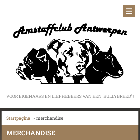
VOOR EIGENAARS EN LIEFHEBBERS VAN EEN 'BULLYBREED' !
Startpagina
>
merchandise
MERCHANDISE