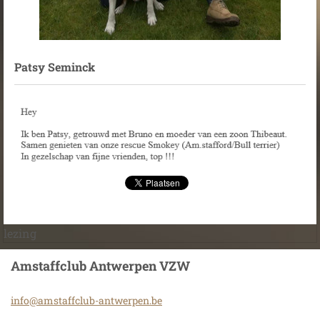
Patsy Seminck
lezing
Amstaffclub Antwerpen VZW
info@ams
taffclub
-antwerp
en.be