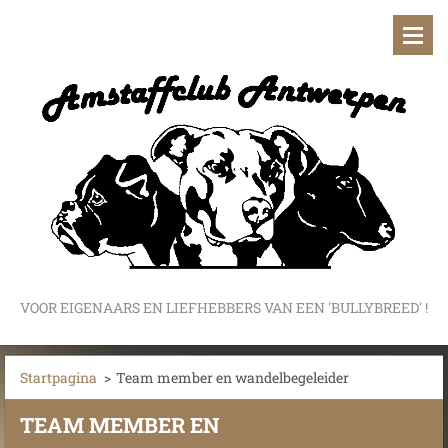
VOOR EIGENAARS EN LIEFHEBBERS VAN EEN 'BULLYBREED' !
Startpagina
>
Team member en wandelbegeleider
TEAM MEMBER EN